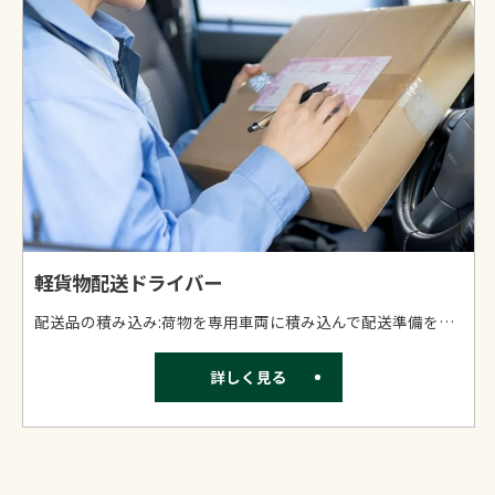
軽貨物配送ドライバー
配送品の積み込み:荷物を専用車両に積み込んで配送準備を整えます。 配送:指示されたルートに沿って荷物を配達。自分のペースで働けるので、ストレスなく業務を進められます。 配送完了報告:配達後、専用アプリで配送完了報告。簡単にできるので、すぐに慣れます。 研修サポート:ベテランスタッフがしっかりサポート！未経験でも安心して始められます。
詳しく見る