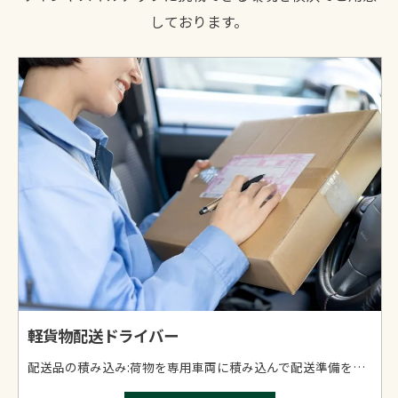
しております。
軽貨物配送ドライバー
配送品の積み込み:荷物を専用車両に積み込んで配送準備を整えます。 配送:指示されたルートに沿って荷物を配達。自分のペースで働けるので、ストレスなく業務を進められます。 配送完了報告:配達後、専用アプリで配送完了報告。簡単にできるので、すぐに慣れます。 研修サポート:ベテランスタッフがしっかりサポート！未経験でも安心して始められます。