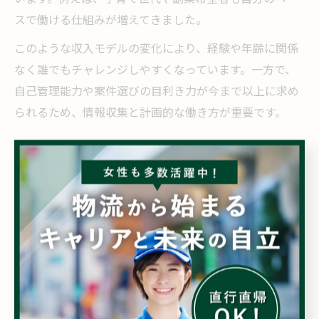
スで働ける仕組みが増えてきました。
このような収入モデルの変化により、経験や年齢に関係
なく誰でもチャレンジしやすくなっています。一方で、
自己管理能力や案件選びの目利き力が今まで以上に求め
られるため、情報収集と計画的な働き方が重要です。
軽貨物でキャリアアップと高年収実現
軽貨物業務は、経験を積むことでキャリアアップや収入
増加も十分に可能な分野です。例えば、個人事業主とし
て独立し、複数の取引先を持つことで収入の安定化・増
加を目指す方も多くいます。
また、リーダーや管理者として新人教育や案件管理に携
わることで、さらに高収入を目指す道もあります。実
際、横浜市保土ケ谷区で活躍している方の中には、未経