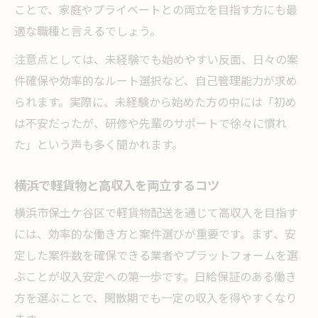
ことで、家庭やプライベートとの両立を目指す方にも最
横浜の軽貨物が実現する時短ワーク術
適な職種と言えるでしょう。
軽貨物でプライベートと仕事の両立を目指
す
注意点としては、未経験でも始めやすい反面、日々の案
件確保や効率的なルート選択など、自己管理能力が求め
横浜で叶う軽貨物の効率的な働き方改革
られます。実際に、未経験から始めた方の中には「初め
軽貨物の仕事効率化で充実生活を実現
は不安だったが、研修や先輩のサポートで徐々に慣れ
プライベート充実へ導く軽貨物活用術
た」という声も多く聞かれます。
軽貨物でプライベート時間を増やす方法
横浜の軽貨物が叶える自由な働き方
横浜で軽貨物と高収入を両立するコツ
軽貨物なら副業にも最適な働き方が可能
横浜市保土ケ谷区で軽貨物配送を通じて高収入を目指す
横浜で軽貨物を活かした生活設計のすすめ
には、効率的な働き方と案件選びが重要です。まず、安
軽貨物で趣味や家庭との両立を実現
定した案件数を確保できる業者やプラットフォームを選
軽貨物を通じて横浜で年収アップ実現
ぶことが収入安定への第一歩です。日給保証のある働き
方を選ぶことで、閑散期でも一定の収入を得やすくなり
軽貨物で横浜の年収水準を上回る秘訣