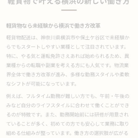
軽貨物で叶える横浜の新しい働き方
軽貨物で高収入を目指す横浜の現実
軽貨物の収入と働きやすさの両立方法
軽貨物なら未経験から横浜で働き方改革
横浜の軽貨物が人気な収入事情解説
軽貨物配送は、神奈川県横浜市や保土ケ谷区で未経験か
働き方改革で変わる軽貨物の収入モデル
らでもスタートしやすい業種として注目されています。
軽貨物でキャリアアップと高年収実現
特に、やる気と運転免許さえあれば始められるため、異
横浜で選ぶあなたに合った軽貨物キャリア
業種からの転職や副業を考える方にも人気です。物流業
軽貨物で自分に合うキャリアを横浜で探す
界全体で働き方改革が進み、多様な勤務スタイルや柔軟
横浜の軽貨物が叶える多様な働き方選択肢
なシフトが可能になっています。
軽貨物で実現できる新しいキャリア形成
例えば、フルタイム勤務が難しい方でも、午前・午後の
横浜で未経験から始める軽貨物キャリア
みなど自分のライフスタイルに合わせて働くことができ
軽貨物の転職戦略と横浜での成功例
るのが特徴です。また、勤務開始前には研修が用意され
効率良く働ける軽貨物という選択肢
ていることが多く、初めての方でも安心して業務に取り
軽貨物で効率的な働き方を横浜で実践
組める仕組みが整っています。働き方の選択肢が広がる