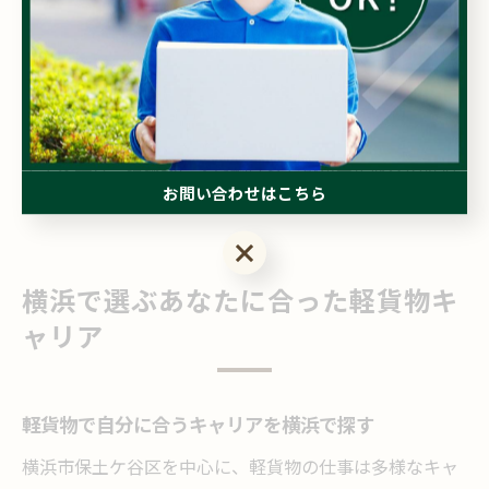
験から始めて数年で月収を大幅に伸ばした実例も見られ
ます。
キャリアアップには、継続的なスキル向上やネットワー
ク作りが不可欠です。業界の最新情報や成功事例にアン
テナを張り、積極的に学び続ける姿勢が高年収への近道
お問い合わせはこちら
となります。
お問い合わせはこちら
横浜で選ぶあなたに合った軽貨物キ
ャリア
軽貨物で自分に合うキャリアを横浜で探す
横浜市保土ケ谷区を中心に、軽貨物の仕事は多様なキャ